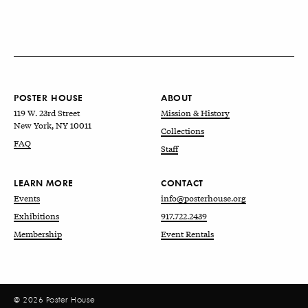
POSTER HOUSE
ABOUT
119 W. 23rd Street
Mission & History
New York, NY 10011
Collections
FAQ
Staff
LEARN MORE
CONTACT
Events
info@posterhouse.org
Exhibitions
917.722.2439
Membership
Event Rentals
© 2026 Poster House