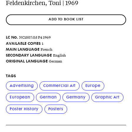
Feldenkirchen, Toni | 1969
ADD TO BOOK LIST
LC No.
NC1807.G3 F4 1969
AVAILABLE COPIES
1
MAIN LANGUAGE
French
SECONDARY LANGUAGE
English
ORIGINAL LANGUAGE
German
TAGS
Advertising
Commercial Art
Europe
European
German
Germany
Graphic Art
Poster History
Posters