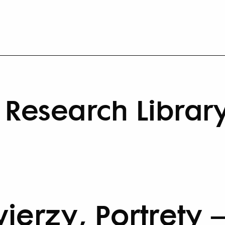
Research Librar
erzy, Portrety –