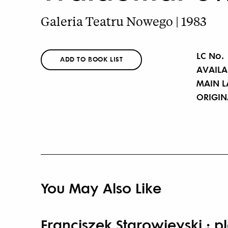
Galeria Teatru Nowego | 1983
LC No.
ADD TO BOOK LIST
AVAILA
MAIN 
ORIGI
You May Also Like
Franciszek Starowieyski : p