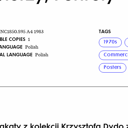
TAGS
NC1850.S95 A4 1983
BLE COPIES
1
1970s
LANGUAGE
Polish
NAL LANGUAGE
Polish
Commerci
Posters
lakaty z kolekcji Krzysztofa Dyd