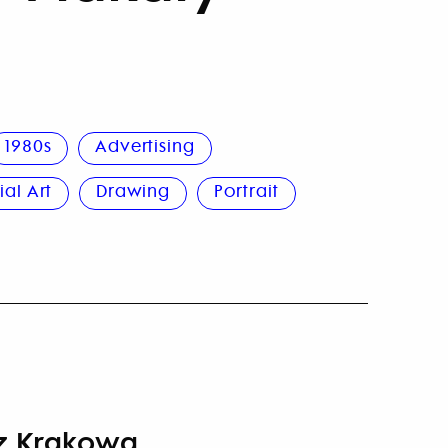
1980s
Advertising
al Art
Drawing
Portrait
o z Krakowa