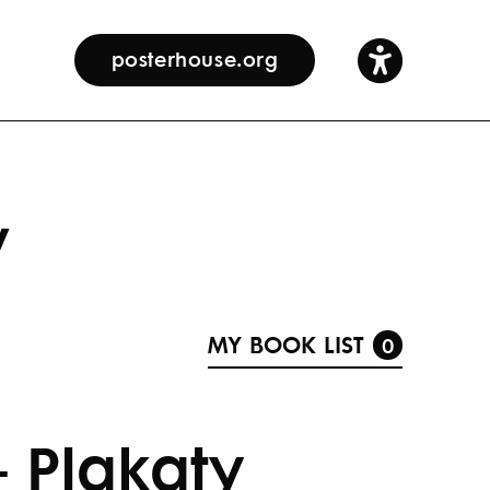
posterhouse.org
y
MY BOOK LIST
0
 Plakaty