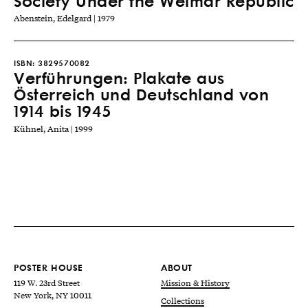
Society Under the Weimar Republic
Abenstein, Edelgard | 1979
ISBN:
3829570082
Verführungen: Plakate aus
Österreich und Deutschland von
1914 bis 1945
Kühnel, Anita | 1999
POSTER HOUSE
ABOUT
119 W. 23rd Street
Mission & History
New York, NY 10011
Collections