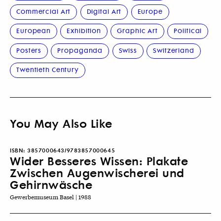
Commercial Art
Digital Art
Europe
European
Exhibition
Graphic Art
Political
Posters
Propaganda
Swiss
Switzerland
Twentieth Century
You May Also Like
ISBN:
3857000643/9783857000645
Wider Besseres Wissen: Plakate
Zwischen Augenwischerei und
Gehirnwäsche
Gewerbemuseum Basel | 1988