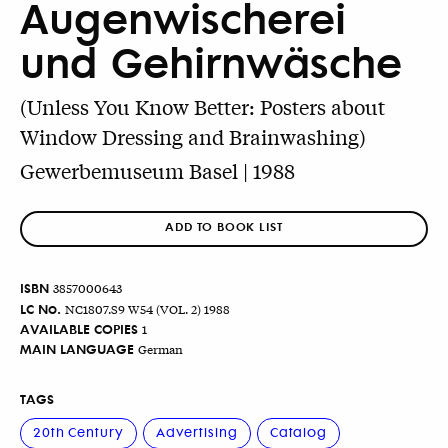
Augenwischerei
und Gehirnwäsche
(Unless You Know Better: Posters about
Window Dressing and Brainwashing)
Gewerbemuseum Basel | 1988
ADD TO BOOK LIST
ISBN
3857000643
LC No.
NC1807.S9 W54 (VOL. 2) 1988
AVAILABLE COPIES
1
MAIN LANGUAGE
German
TAGS
20th Century
Advertising
Catalog