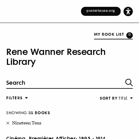
posterhouse.org
MY BOOK LIST
0
Rene Wanner Research
Library
FILTERS
SORT BY
TITLE
SHOWING
35 BOOKS
Nineteen Tens
Cinéma, Premières Affiches: 1895 - 1914